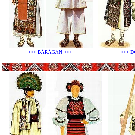
>>> BĂRĂGAN <<<
>>> 