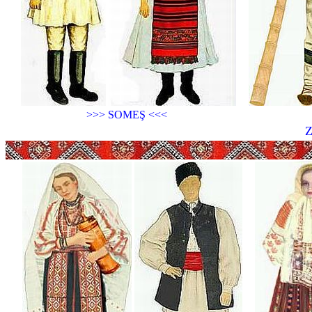
>>> SOMEŞ <<<