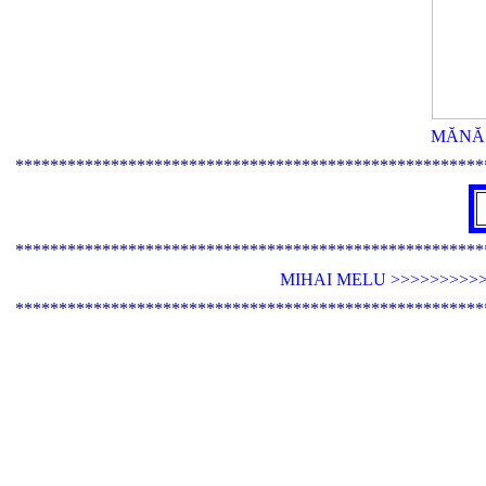
MĂNĂS
******************************************************
******************************************************
MIHAI MELU >>>>>>>>>>
******************************************************