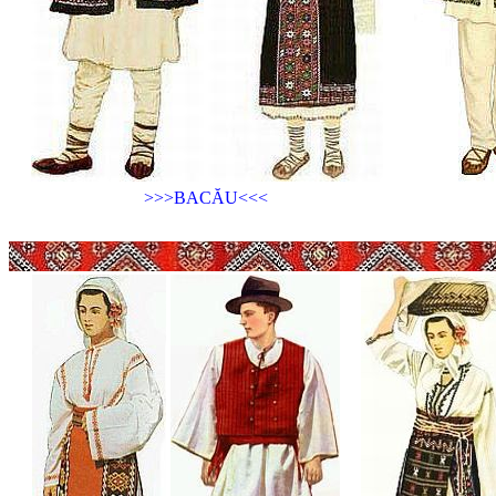
>>>BACĂU<<<