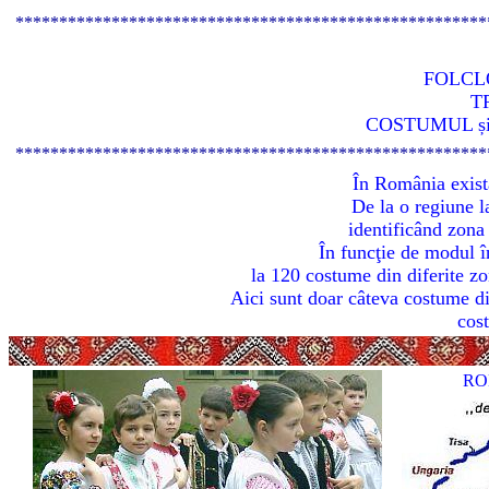
******************************************************
FOLC
T
COSTUMUL ș
******************************************************
În România exist
De la o regiune la
identificând zona
În funcţie de modul î
la 120 costume din diferite z
Aici sunt doar câteva costume di
cos
RO