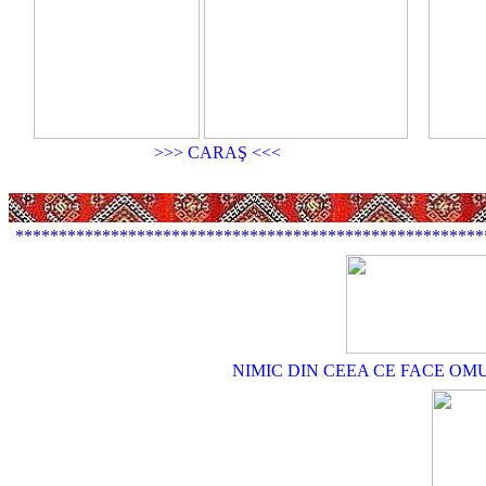
>>> CARAŞ <<<
******************************************************
NIMIC DIN CEEA CE FACE OM