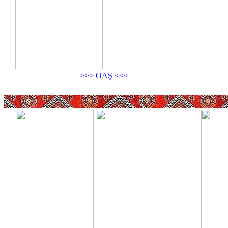
>>> OAŞ <<<